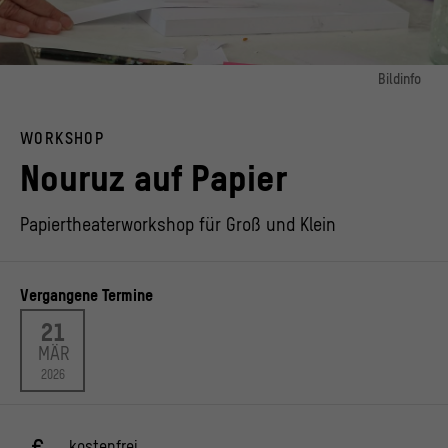
Bildinfo
Bild 1:
Teilnehmende bei einem "Papiertheaterworkshop" von Mohammad Karim Asir
WORKSHOP
© Karim Asir
Nouruz auf Papier
Papiertheaterworkshop für Groß und Klein
Vergangene Termine
21
MÄR
2026
kostenfrei