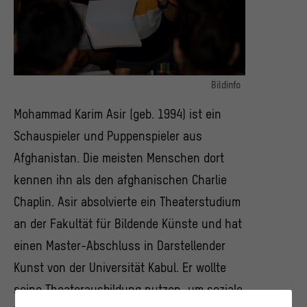
Bildinfo
Mohammad Karim Asir bei der Anleitung eines
Mohammad Karim Asir (geb. 1994) ist ein
"Papiertheaterworkshop"
© Soliman Saien
Schauspieler und Puppenspieler aus
Afghanistan. Die meisten Menschen dort
kennen ihn als den afghanischen Charlie
Chaplin. Asir absolvierte ein Theaterstudium
an der Fakultät für Bildende Künste und hat
einen Master-Abschluss in Darstellender
Kunst von der Universität Kabul. Er wollte
seine Theaterausbildung nutzen, um soziale