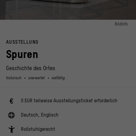
Bildinfo
Bild 1:
Silber-Modell des Flaggschiffs "HMS Victory" für Kaiser Wilhelm II., um 1906.
AUSSTELLUNG
© Modell der HMS Victory aus dem Berliner Schloss, HM 5063 / Stiftung
Hohenzollernscher Kunstbesitz / © Stiftung Preußische Schlösser und Gärten
Spuren
Berlin-Brandenburg / Stiftung Humboldt Forum im Berliner Schloss, Foto: Philipp
Jester | Jens Blank
Geschichte des Ortes
Bild 2:
Spur 35 Eiskaffeebecher aus der Milchbar im Palast der Republik
historisch
unerwartet
vielfältig
© Christa Petroff-Bohne / Abt. Öffentlichkeitsarbeit, Palast der Republik /
Stiftung Humboldt Forum im Berliner Schloss / GIULIANI | VON GIESE
0 EUR teilweise Ausstellungsticket erforderlich
Deutsch, Englisch
Rollstuhlgerecht