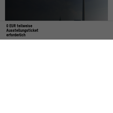
0 EUR teilweise
Ausstellungsticket
erforderlich
THEMA
GESCHICHTE DES ORTES
MEHR ERFAHREN