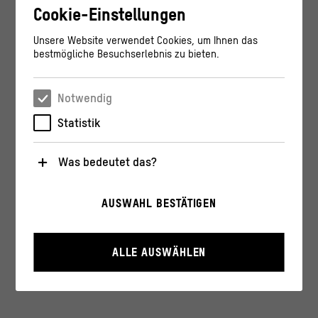
Cookie-Einstellungen
Unsere Website verwendet Cookies, um Ihnen das
bestmögliche Besuchserlebnis zu bieten.
Notwendig
Statistik
Was bedeutet das?
Notwendig
AUSWAHL BESTÄTIGEN
Diese Cookies sind für den Betrieb der Webseite
unbedingt notwendig, weil sie grundlegende
Funktionen wie die Navigation und sicherheitsrelevante
Funktionalitäten ermöglichen.
ALLE AUSWÄHLEN
Statistik
Diese Cookies helfen uns zu verstehen, wie User mit
unserer Webseite interagieren, indem Informationen