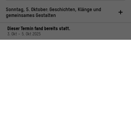
Sonntag, 5. Oktober: Geschichten, Klänge und
gemeinsames Gestalten
Dieser Termin fand bereits statt.
3. Okt – 5. Okt 2025
PROGRAMMÜBERSICHT (PDF)
Programm