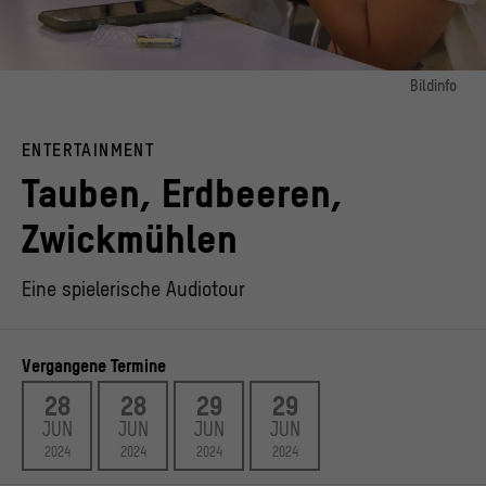
Bildinfo
Bild 1:
Foto von den taiwanesischen Künstlerinnen Yu-Ying (Yoyo) Kung (links) und Yu-
ENTERTAINMENT
Chin (Corinne) Hsiao (rechts)
© Cheng-Ting Chen
Tauben, Erdbeeren,
Zwickmühlen
Eine spielerische Audiotour
Vergangene Termine
28
28
29
29
JUN
JUN
JUN
JUN
2024
2024
2024
2024