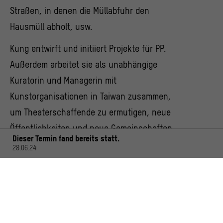
Straßen, in denen die Müllabfuhr den
Hausmüll abholt, usw.
Kung entwirft und initiiert Projekte für PP.
Außerdem arbeitet sie als unabhängige
Kuratorin und Managerin mit
Kunstorganisationen in Taiwan zusammen,
um Theaterschaffende zu ermutigen, neue
Öffentlichkeiten und neue Gemeinschaften
Dieser Termin fand bereits statt.
in den kreativen Prozess einzubeziehen. Sie
28.06.24
hat einen MA an der Hochschule der Künste
in Utrecht erworben.
原型樂園PROTOTYPE PARADISE – 首頁│原型
樂園