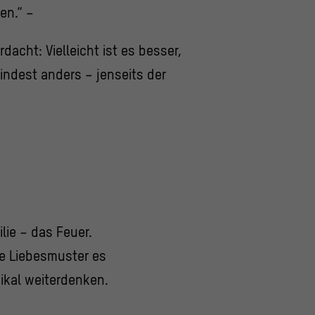
en.“ –
acht: Vielleicht ist es besser,
mindest anders – jenseits der
lie – das Feuer.
he Liebesmuster es
dikal weiterdenken.