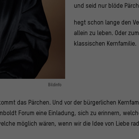
und seid nur blöde Pärch
hegt schon lange den Verd
allein zu leben. Oder zu
klassischen Kernfamilie.
Bildinfo
er Musikerin Christiane Rösinger
 kommt das Pärchen. Und vor der bürgerlichen Kernfami
© Dorothea Tuch
mboldt Forum eine Einladung, sich zu erinnern, welc
welche möglich wären, wenn wir die Idee von Liebe ra