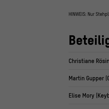
HINWEIS: Nur Stehpl
Beteili
Christiane Rösi
Martin Gupper (G
Elise Mory (Key