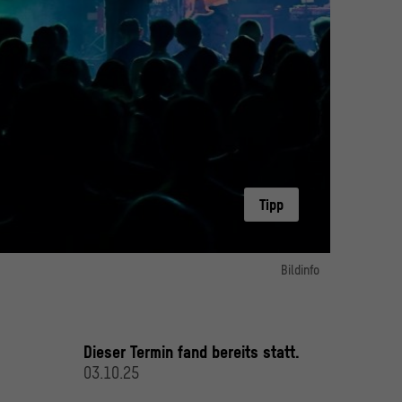
Tipp
Bildinfo
Bild 1:
Christiane Rösinger
© Florian Moritz
Dieser Termin fand bereits statt.
03.10.25
Bild 2:
© Florian Moritz