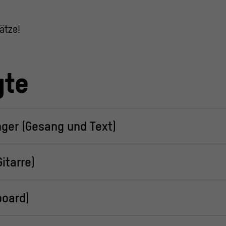
ätze!
gte
nger (Gesang und Text)
itarre)
board)