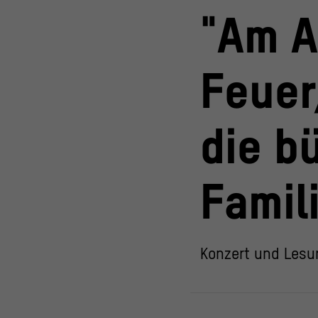
"Am A
Feuer
die b
Famil
Konzert und Lesu