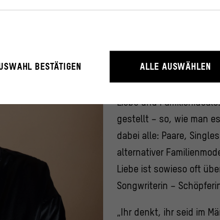
Liebe ist nur ein Teilasp
Und die anderen Teile si
Gemeinsam mit ihrer vie
rieb der Webseite unbedingt notwendig, weil sie grundlegende Funktio
USWAHL BESTÄTIGEN
ALLE AUSWÄHLEN
Christiane Rösinger erst
litäten ermöglichen.
Bühne – mit Liedern sei
Liebe und Familienideale.
rstehen, wie User mit unserer Webseite interagieren, indem Informati
gestellt – so, wie man es
erden.
ressum
dabei alle: Paare, Single
alternativer Familienmod
Liebe ist sowieso oft übe
Songwriterin – Schöpferin
„Ihr denkt, ihr seid im M