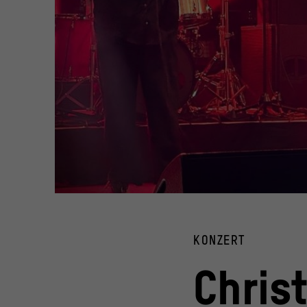
Christiane Rösinger
© Florian Moritz
KONZERT
Chris