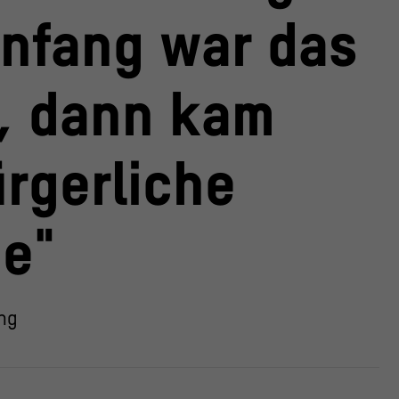
nfang war das
, dann kam
ürgerliche
ie"
ng