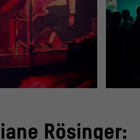
© Florian Moritz
tiane Rösinger: