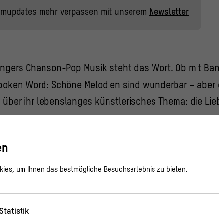
mmupdates mehr verpassen mit unserem
Newsletter
ngers Chanson-Pop Musik steht das Wort. Ob mit Band
Spoken Word: Schöne Melodien sind wunderbar – aber 
 über ihr lebenslanges künstlerisches Thema: die Lie
en
ies, um Ihnen das bestmögliche Besuchserlebnis zu bieten.
„Liebe wird oft überbewer
Liebe ist nicht so wichti
Statistik