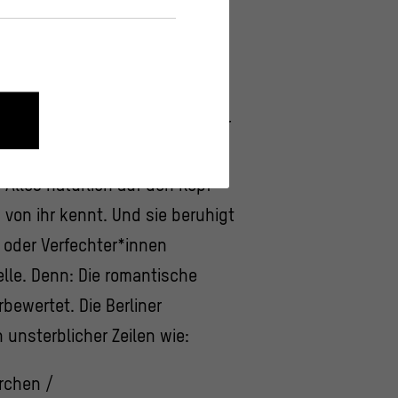
ekt des Lebens /
nd auch nicht schlecht.“
rköpfigen Band aus Wien steht
nen wie die Navigation und
mals im Humboldt Forum auf der
t 1991 und Spoken Word über
 Alles natürlich auf den Kopf
onen über ihr Verhalten anonym
 von ihr kennt. Und sie beruhigt
s oder Verfechter*innen
elle. Denn: Die romantische
rbewertet. Die Berliner
 unsterblicher Zeilen wie:
ärchen /