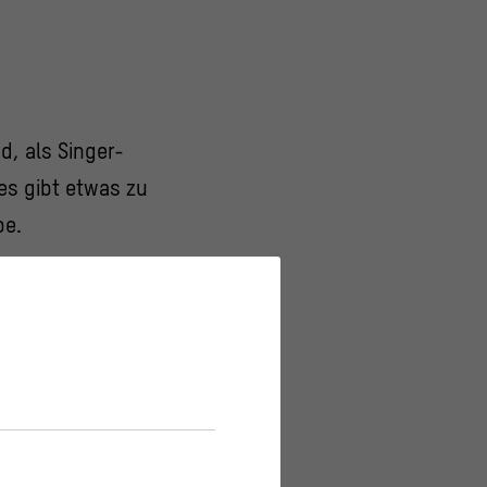
, als Singer-
es gibt etwas zu
be.
tet /
g, wie man denkt /