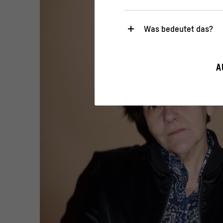
Was bedeutet das?
Notwendig
Diese Cookies sind für den Bet
A
sicherheitsrelevante Funktiona
Statistik
Diese Cookies helfen uns zu ve
gesammelt und ausgewertet w
>
Datenschutzerklärung
>
Imp