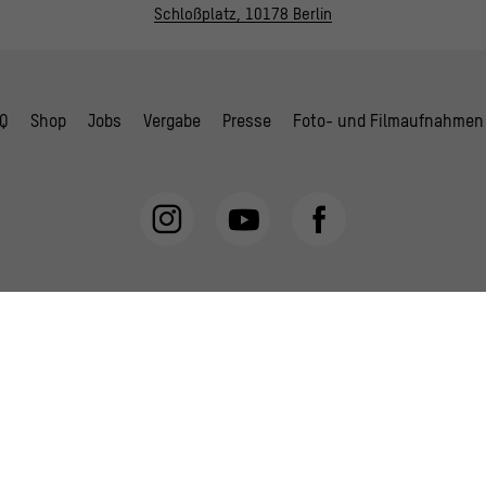
Schloßplatz, 10178 Berlin
Q
Shop
Jobs
Vergabe
Presse
Foto- und Filmaufnahmen
schutzerklärung
AGB
Hausordnung
Digitale Barrierefreiheit
C
Gefördert durch: