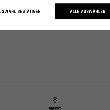
rieb der Webseite unbedingt notwendig, weil sie grundlegende Funktio
USWAHL BESTÄTIGEN
ALLE AUSWÄHLEN
litäten ermöglichen.
rstehen, wie User mit unserer Webseite interagieren, indem Informati
erden.
ressum
Anfahrt