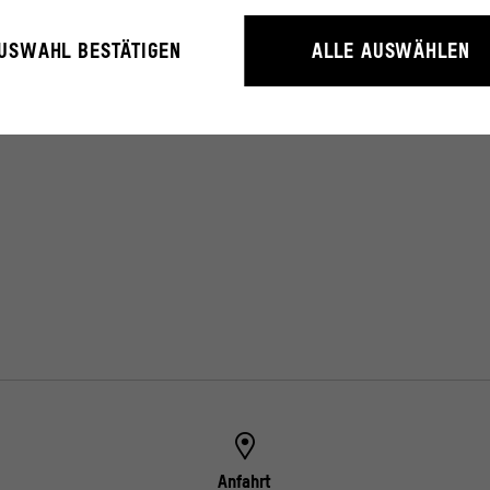
rieb der Webseite unbedingt notwendig, weil sie grundlegende Funktio
USWAHL BESTÄTIGEN
ALLE AUSWÄHLEN
litäten ermöglichen.
rstehen, wie User mit unserer Webseite interagieren, indem Informati
erden.
ressum
Anfahrt