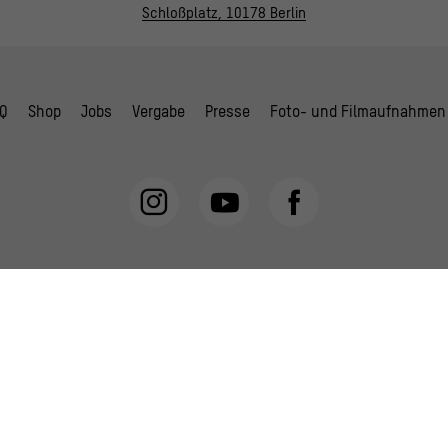
Schloßplatz, 10178 Berlin
Q
Shop
Jobs
Vergabe
Presse
Foto- und Filmaufnahmen
schutzerklärung
AGB
Hausordnung
Digitale Barrierefreiheit
C
Gefördert durch: