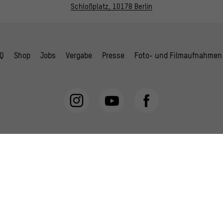
Schloßplatz, 10178 Berlin
Q
Shop
Jobs
Vergabe
Presse
Foto- und Filmaufnahmen
schutzerklärung
AGB
Hausordnung
Digitale Barrierefreiheit
C
Gefördert durch: