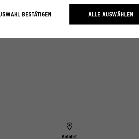
rieb der Webseite unbedingt notwendig, weil sie grundlegende Funktio
USWAHL BESTÄTIGEN
ALLE AUSWÄHLEN
litäten ermöglichen.
rstehen, wie User mit unserer Webseite interagieren, indem Informati
erden.
ressum
Anfahrt