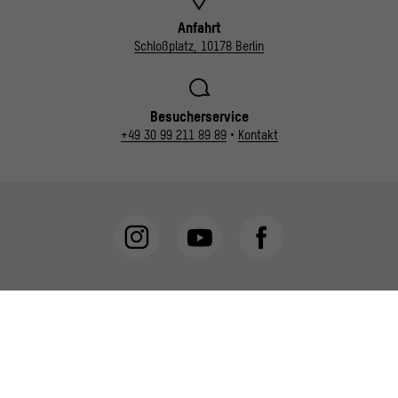
Anfahrt
Schloßplatz, 10178 Berlin
Besucherservice
+49 30 99 211 89 89
•
Kontakt
Newsletter
FAQ
Shop
Jobs
Vergabe
Presse
Foto- und Filmaufnahmen
Vermietungen