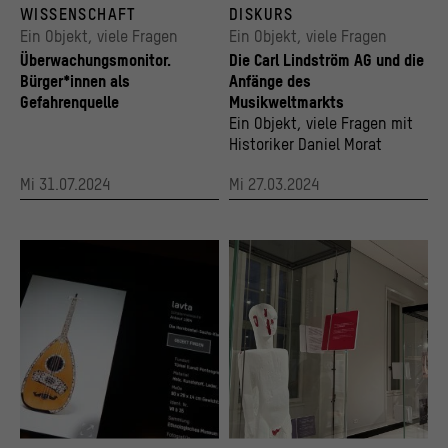
RFT Fernbildschreiber FB 2011 als Überwachungstechnik der Stasi
Lindström-Kugel in der Ausstellung Berlin Gl
WISSENSCHAFT
DISKURS
© Stasimuseum Berlin, ASTAK e. V. / Stiftung Humboldt Forum im Berliner Schloss, Foto:
© Stadtmuseum Berlin und Kulturprojekte Be
Ein Objekt, viele Fragen
Ein Objekt, viele Fragen
Überwachungsmonitor.
Die Carl Lindström AG und die
Bürger*innen als
Anfänge des
Gefahrenquelle
Musikweltmarkts
Ein Objekt, viele Fragen mit
Historiker Daniel Morat
Mi 31.07.2024
Mi 27.03.2024
Eine Lavta in der Datenbank der Staatliche Museen zu Berlin
© Stiftung Humboldt Forum im Berliner Schl