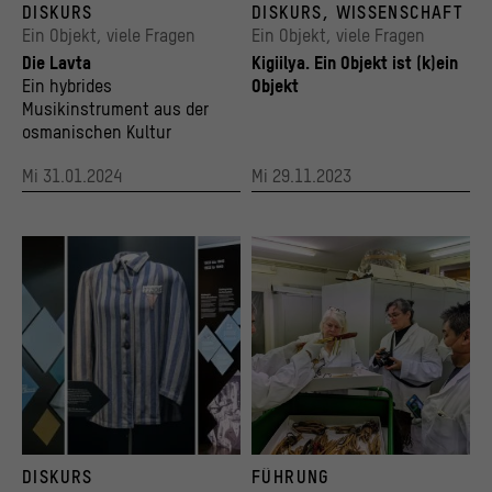
DISKURS
DISKURS, WISSENSCHAFT
© Staatliche Museen zu Berlin, Ethnologisches Museum
Ein Objekt, viele Fragen
Ein Objekt, viele Fragen
Die Lavta
Kigiilya. Ein Objekt ist (k)ein
Ein hybrides
Objekt
Musikinstrument aus der
osmanischen Kultur
Mi 31.01.2024
Mi 29.11.2023
Im Raum „Mode“ bei BERLIN GLOBAL ist die Häftlingsjacke von Maria Schwella zu sehe
Besuch einer Delegation der Chugach im No
DISKURS
FÜHRUNG
© Stadtmuseum Berlin | Fotos (Ausschnitte): Oana Popa-Costea (1), Oliver Ziebe (2), Al
© Ethnologisches Museum, Staatliche Museen