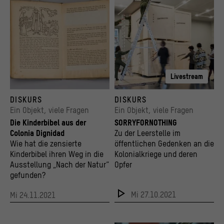
Livestream
Kinderbibel "Schild des Glaubens" aus der Colonia Dignidad
Das Kunstwerk SORRYFORNOTHING im Aufbau
DISKURS
DISKURS
© HU / Antonia Weiße
© Kulturprojekte Berlin und Stadtmuseum Be
Ein Objekt, viele Fragen
Ein Objekt, viele Fragen
Die Kinderbibel aus der
SORRYFORNOTHING
Colonia Dignidad
Zu der Leerstelle im
Wie hat die zensierte
öffentlichen Gedenken an die
Kinderbibel ihren Weg in die
Kolonialkriege und deren
Ausstellung „Nach der Natur“
Opfer
gefunden?
Mi 27.10.2021
Mi 24.11.2021