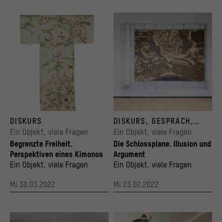
Schild mit Aufschrift "Zur Stärkung der freien Welt. Hier hilft der Marshallplan", Reckl
Fotodokumentation der Einbringung – Schlos
DISKURS
DISKURS, GESPRÄCH,
© Staatliche Museen zu Berlin, Museum für Asiatische Kunst, Sammlung Klaus F. und 
© Catherine Feff / Stiftung Humboldt Forum 
WISSENSCHAFT
Ein Objekt, viele Fragen
Ein Objekt, viele Fragen
Begrenzte Freiheit.
Die Schlossplane. Illusion und
Perspektiven eines Kimonos
Argument
Ein Objekt, viele Fragen
Ein Objekt, viele Fragen
Mi 30.03.2022
Mi 23.02.2022