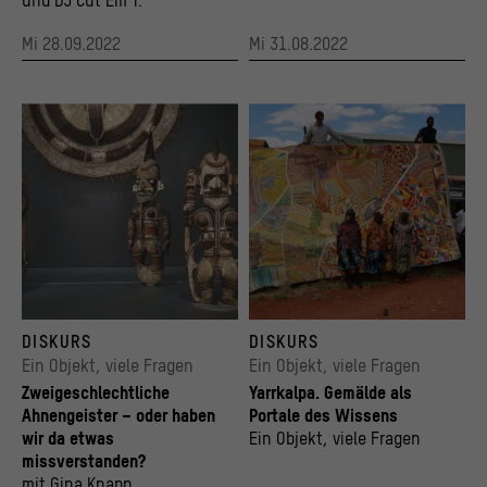
und DJ Cut’Em T.
Mi 28.09.2022
Mi 31.08.2022
Zweigeschlechtliche Darstellung der Figur eines Ahnengeistes aus Papua-Neuguinea
Martumili Künstlerinnen Ngamaru Bidu, Kumpa
DISKURS
DISKURS
© Staatliche Museen zu Berlin, Humboldt Forum / Patrick Helber
© Gabrielle Sullivan, Martumili Artists
Ein Objekt, viele Fragen
Ein Objekt, viele Fragen
Zweigeschlechtliche
Yarrkalpa. Gemälde als
Ahnengeister – oder haben
Portale des Wissens
wir da etwas
Ein Objekt, viele Fragen
missverstanden?
mit Gina Knapp