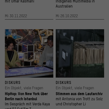
ausgewertet werden.
mit Omar Kasmani
Indigenes Multimedia in
>
Datenschutzerklärung
>
Impressum
Australien
Mi 30.11.2022
Mi 26.10.2022
Turntables im HipHop-Bereich von BERLIN GLOBAL.
Lautarchiv der Humboldt-Universität zu Berli
DISKURS
DISKURS
© Stadtmuseum Berlin, Anne Preussel
© Heike Zappe
Ein Objekt, viele Fragen
Ein Objekt, viele Fragen
HipHop: Von New York über
Stimmen aus dem Lautarchiv
Berlin nach Istanbul
mit Antonia von Trott zu Solz
Im Gespräch mit Verda Kaya
und Christopher Li