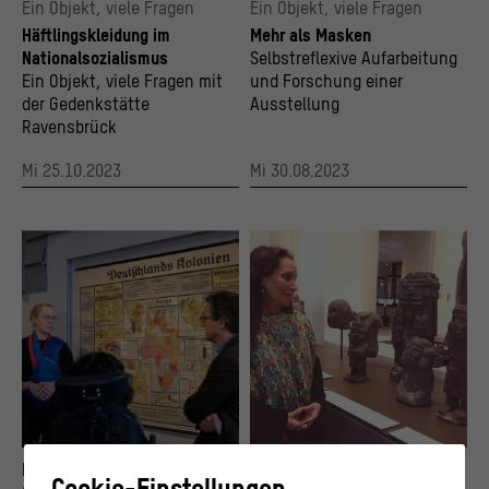
Ein Objekt, viele Fragen
Ein Objekt, viele Fragen
Häftlingskleidung im
Mehr als Masken
Nationalsozialismus
Selbstreflexive Aufarbeitung
Ein Objekt, viele Fragen mit
und Forschung einer
der Gedenkstätte
Ausstellung
Ravensbrück
Mi 25.10.2023
Mi 30.08.2023
Eine Connectorin erklärt die Hintergründe einer Schulwandkarte aus der Zeit des Natio
Lorena Argüello im Ausstellungsbereich "M
DISKURS
FÜHRUNG
© Stadtmuseum Berlin, Foto: Anne Preussel
© Staatliche Museen zu Berlin / Ethnologis
Cookie-Einstellungen